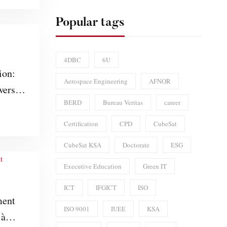
Popular tags
4DBC
6U
ion:
Aerospace Engineering
AFNOR
ers
BERD
Bureau Veritas
career
ad in
gy and
Certification
CPD
CubeSat
CubeSat KSA
Doctorate
ESG
Executive Education
Green IT
ICT
IFGICT
ISO
ment
ISO 9001
IUEE
KSA
 à