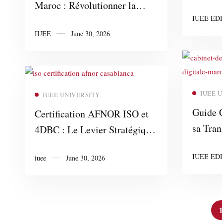
Maroc : Révolutionner la
Réussir
IUEE ED
Performance Industrielle par
9001 M
IUEE
June 30, 2026
AFNOR ISO et 4DBC
Busine
Business Consulting
Read more
IUEE 
IUEE UNIVERSITY
Guide 
Certification AFNOR ISO et
sa Tra
4DBC : Le Levier Stratégique
4DBC B
pour l’Excellence
IUEE ED
iuee
June 30, 2026
Cabinet
Opérationnelle au Maroc
Transfo
Maroc