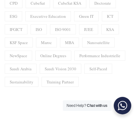
CPD
CubeSat
CubeSat KSA
Doctorate
ESG
Executive Education
Green IT
ICT
IFGICT
ISO
ISO 9001
IUEE
KSA
KSF Space
Maroc
MBA
Nanosatellite
NewSpace
Online Degrees
Performance Industrielle
Saudi Arabia
Saudi Vision 2030
Self-Paced
Sustainability
Training Partner
Need Help?
Chat with us