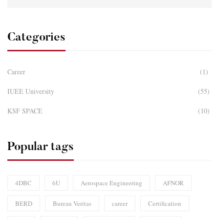
Categories
Career
(1)
IUEE University
(55)
KSF SPACE
(10)
Popular tags
4DBC
6U
Aerospace Engineering
AFNOR
BERD
Bureau Veritas
career
Certification